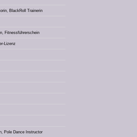
orin, BlackRoll Trainerin
in, Fitnessführerschein
er-Lizenz
in, Pole Dance Instructor